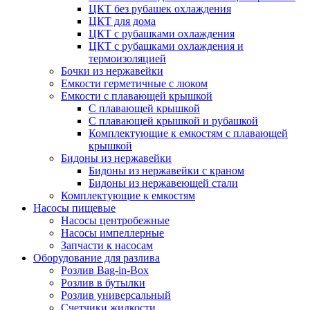
ЦКТ без рубашек охлаждения
ЦКТ для дома
ЦКТ с рубашками охлаждения
ЦКТ с рубашками охлаждения и
термоизоляцией
Бочки из нержавейки
Емкости герметичные с люком
Емкости с плавающей крышкой
С плавающей крышкой
С плавающей крышкой и рубашкой
Комплектующие к емкостям с плавающей
крышкой
Бидоны из нержавейки
Бидоны из нержавейки с краном
Бидоны из нержавеющей стали
Комплектующие к емкостям
Насосы пищевые
Насосы центробежные
Насосы импеллерные
Запчасти к насосам
Оборудование для разлива
Розлив Bag-in-Box
Розлив в бутылки
Розлив универсальный
Счетчики жидкости