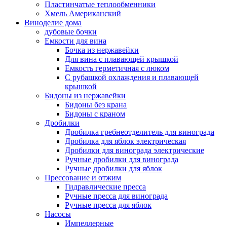
Пластинчатые теплообменники
Хмель Американский
Виноделие дома
дубовые бочки
Емкости для вина
Бочка из нержавейки
Для вина с плавающей крышкой
Емкость герметичная с люком
С рубашкой охлаждения и плавающей
крышкой
Бидоны из нержавейки
Бидоны без крана
Бидоны с краном
Дробилки
Дробилка гребнеотделитель для винограда
Дробилка для яблок электрическая
Дробилки для винограда электрические
Ручные дробилки для винограда
Ручные дробилки для яблок
Прессование и отжим
Гидравлические пресса
Ручные пресса для винограда
Ручные пресса для яблок
Насосы
Импеллерные