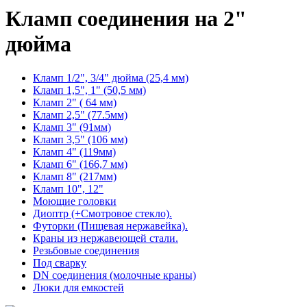
Кламп соединения на 2"
дюйма
Кламп 1/2", 3/4" дюйма (25,4 мм)
Кламп 1,5", 1" (50,5 мм)
Кламп 2" ( 64 мм)
Кламп 2,5" (77.5мм)
Кламп 3" (91мм)
Кламп 3,5" (106 мм)
Кламп 4" (119мм)
Кламп 6" (166,7 мм)
Кламп 8" (217мм)
Кламп 10", 12"
Моющие головки
Диоптр (+Смотровое стекло).
Футорки (Пищевая нержавейка).
Краны из нержавеющей стали.
Резьбовые соединения
Под сварку
DN соединения (молочные краны)
Люки для емкостей