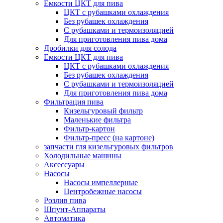
Емкости ЦКТ для пива
ЦКТ с рубашками охлаждения
Без рубашек охлаждения
С рубашками и термоизоляцией
Для приготовления пива дома
Дробилки для солода
Емкости ЦКТ для пива
ЦКТ с рубашками охлаждения
Без рубашек охлаждения
С рубашками и термоизоляцией
Для приготовления пива дома
Фильтрация пива
Кизельгуровый фильтр
Маленькие фильтра
Фильтр-картон
Фильтр-пресс (на картоне)
запчасти гля кизельгуровых фильтров
Холодильные машины
Аксессуары
Насосы
Насосы импеллерные
Центробежные насосы
Розлив пива
Шпунт-Аппараты
Автоматика