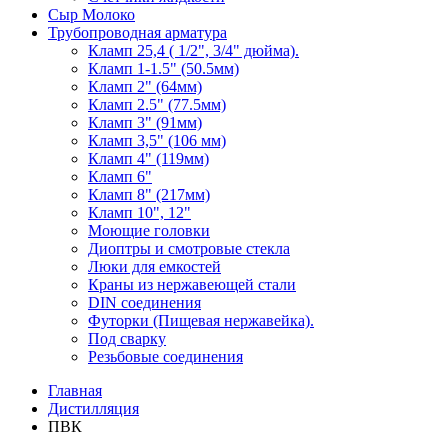
Сыр Молоко
Трубопроводная арматура
Кламп 25,4 ( 1/2", 3/4" дюйма).
Кламп 1-1.5" (50.5мм)
Кламп 2" (64мм)
Кламп 2.5" (77.5мм)
Кламп 3" (91мм)
Кламп 3,5" (106 мм)
Кламп 4" (119мм)
Кламп 6"
Кламп 8" (217мм)
Кламп 10", 12"
Моющие головки
Диоптры и смотровые стекла
Люки для емкостей
Краны из нержавеющей стали
DIN соединения
Футорки (Пищевая нержавейка).
Под сварку
Резьбовые соединения
Главная
Дистилляция
ПВК