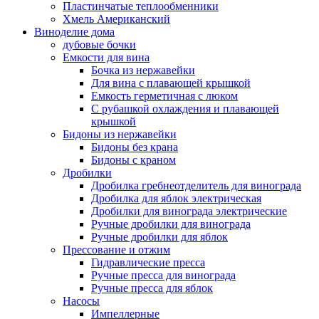
Пластинчатые теплообменники
Хмель Американский
Виноделие дома
дубовые бочки
Емкости для вина
Бочка из нержавейки
Для вина с плавающей крышкой
Емкость герметичная с люком
С рубашкой охлаждения и плавающей
крышкой
Бидоны из нержавейки
Бидоны без крана
Бидоны с краном
Дробилки
Дробилка гребнеотделитель для винограда
Дробилка для яблок электрическая
Дробилки для винограда электрические
Ручные дробилки для винограда
Ручные дробилки для яблок
Прессование и отжим
Гидравлические пресса
Ручные пресса для винограда
Ручные пресса для яблок
Насосы
Импеллерные