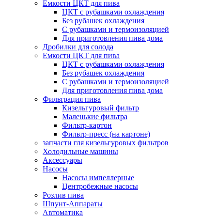
Емкости ЦКТ для пива
ЦКТ с рубашками охлаждения
Без рубашек охлаждения
С рубашками и термоизоляцией
Для приготовления пива дома
Дробилки для солода
Емкости ЦКТ для пива
ЦКТ с рубашками охлаждения
Без рубашек охлаждения
С рубашками и термоизоляцией
Для приготовления пива дома
Фильтрация пива
Кизельгуровый фильтр
Маленькие фильтра
Фильтр-картон
Фильтр-пресс (на картоне)
запчасти гля кизельгуровых фильтров
Холодильные машины
Аксессуары
Насосы
Насосы импеллерные
Центробежные насосы
Розлив пива
Шпунт-Аппараты
Автоматика