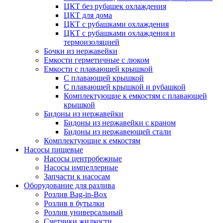
ЦКТ без рубашек охлаждения
ЦКТ для дома
ЦКТ с рубашками охлаждения
ЦКТ с рубашками охлаждения и
термоизоляцией
Бочки из нержавейки
Емкости герметичные с люком
Емкости с плавающей крышкой
С плавающей крышкой
С плавающей крышкой и рубашкой
Комплектующие к емкостям с плавающей
крышкой
Бидоны из нержавейки
Бидоны из нержавейки с краном
Бидоны из нержавеющей стали
Комплектующие к емкостям
Насосы пищевые
Насосы центробежные
Насосы импеллерные
Запчасти к насосам
Оборудование для разлива
Розлив Bag-in-Box
Розлив в бутылки
Розлив универсальный
Счетчики жидкости