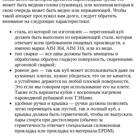
может быть медная голова (луковица), или колонная которая в
свою очередь может быть медно или нержавеющей. Чтобы
такой аппарат прослужил вам долго, следует обратить
внимание на следующие характеристики:
сталь, из которой он изготовлен — перегонный куб
должен быть выполнен из нержавеющей стали, которая
отвечает всем требованием пищевых производств, а
именно марки AISI 304, AISI 316, или из меди.
тип сварки — все швы должны быть зачищены и
обработаны образую гладкую поверхность, сваренными
аргоновой сваркой;
ровное дно — так как куб может использоваться даже на
кухонных плитах, нужно убедиться, что он не качается,
а устойчиво держится на любой плоской поверхности.
Это если мы говорим при использование его на плите.
Также есть варианты кубов с косвенным нагревом
пароводяной рубашкой или ТЭНами.
удобные ручки и крышка — ручки должны позволять
легко перемещать как пустой, так и полный куб, а
крышка должна быть герметичной, чтобы не выпускать
пары спирта при дистилляции (обычно за
герметичность отвечает специальная силиконовая
прокладка или прокладка из материала EPDM).