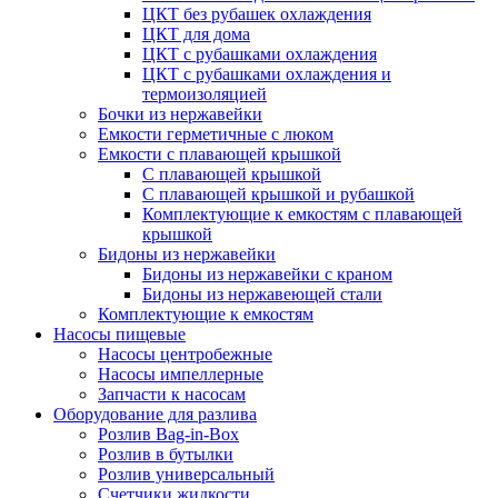
ЦКТ без рубашек охлаждения
ЦКТ для дома
ЦКТ с рубашками охлаждения
ЦКТ с рубашками охлаждения и
термоизоляцией
Бочки из нержавейки
Емкости герметичные с люком
Емкости с плавающей крышкой
С плавающей крышкой
С плавающей крышкой и рубашкой
Комплектующие к емкостям с плавающей
крышкой
Бидоны из нержавейки
Бидоны из нержавейки с краном
Бидоны из нержавеющей стали
Комплектующие к емкостям
Насосы пищевые
Насосы центробежные
Насосы импеллерные
Запчасти к насосам
Оборудование для разлива
Розлив Bag-in-Box
Розлив в бутылки
Розлив универсальный
Счетчики жидкости