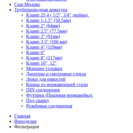
Сыр Молоко
Трубопроводная арматура
Кламп 25,4 ( 1/2", 3/4" дюйма).
Кламп 1-1.5" (50.5мм)
Кламп 2" (64мм)
Кламп 2.5" (77.5мм)
Кламп 3" (91мм)
Кламп 3,5" (106 мм)
Кламп 4" (119мм)
Кламп 6"
Кламп 8" (217мм)
Кламп 10", 12"
Моющие головки
Диоптры и смотровые стекла
Люки для емкостей
Краны из нержавеющей стали
DIN соединения
Футорки (Пищевая нержавейка).
Под сварку
Резьбовые соединения
Главная
Виноделие
Фильтрация