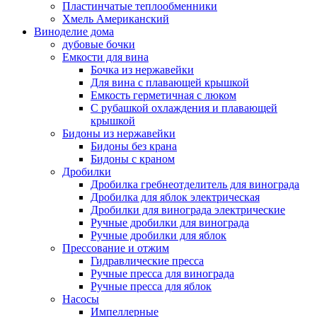
Пластинчатые теплообменники
Хмель Американский
Виноделие дома
дубовые бочки
Емкости для вина
Бочка из нержавейки
Для вина с плавающей крышкой
Емкость герметичная с люком
С рубашкой охлаждения и плавающей
крышкой
Бидоны из нержавейки
Бидоны без крана
Бидоны с краном
Дробилки
Дробилка гребнеотделитель для винограда
Дробилка для яблок электрическая
Дробилки для винограда электрические
Ручные дробилки для винограда
Ручные дробилки для яблок
Прессование и отжим
Гидравлические пресса
Ручные пресса для винограда
Ручные пресса для яблок
Насосы
Импеллерные