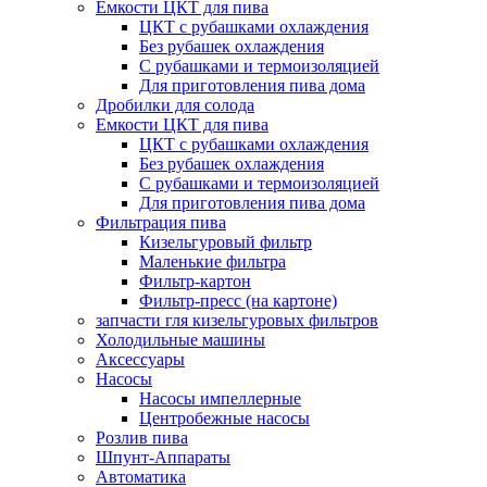
Емкости ЦКТ для пива
ЦКТ с рубашками охлаждения
Без рубашек охлаждения
С рубашками и термоизоляцией
Для приготовления пива дома
Дробилки для солода
Емкости ЦКТ для пива
ЦКТ с рубашками охлаждения
Без рубашек охлаждения
С рубашками и термоизоляцией
Для приготовления пива дома
Фильтрация пива
Кизельгуровый фильтр
Маленькие фильтра
Фильтр-картон
Фильтр-пресс (на картоне)
запчасти гля кизельгуровых фильтров
Холодильные машины
Аксессуары
Насосы
Насосы импеллерные
Центробежные насосы
Розлив пива
Шпунт-Аппараты
Автоматика