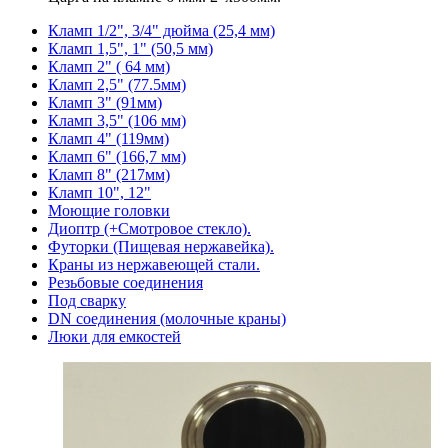
Кламп 1/2", 3/4" дюйма (25,4 мм)
Кламп 1,5", 1" (50,5 мм)
Кламп 2" ( 64 мм)
Кламп 2,5" (77.5мм)
Кламп 3" (91мм)
Кламп 3,5" (106 мм)
Кламп 4" (119мм)
Кламп 6" (166,7 мм)
Кламп 8" (217мм)
Кламп 10", 12"
Моющие головки
Диоптр (+Смотровое стекло).
Футорки (Пищевая нержавейка).
Краны из нержавеющей стали.
Резьбовые соединения
Под сварку
DN соединения (молочные краны)
Люки для емкостей