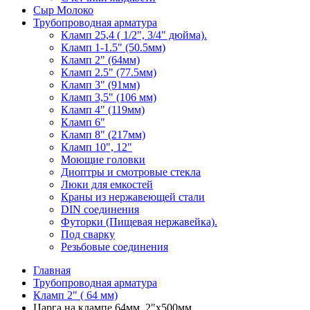
Сыр Молоко
Трубопроводная арматура
Кламп 25,4 ( 1/2", 3/4" дюйма).
Кламп 1-1.5" (50.5мм)
Кламп 2" (64мм)
Кламп 2.5" (77.5мм)
Кламп 3" (91мм)
Кламп 3,5" (106 мм)
Кламп 4" (119мм)
Кламп 6"
Кламп 8" (217мм)
Кламп 10", 12"
Моющие головки
Диоптры и смотровые стекла
Люки для емкостей
Краны из нержавеющей стали
DIN соединения
Футорки (Пищевая нержавейка).
Под сварку
Резьбовые соединения
Главная
Трубопроводная арматура
Кламп 2" ( 64 мм)
Царга на клампе 64мм. 2"х500мм.