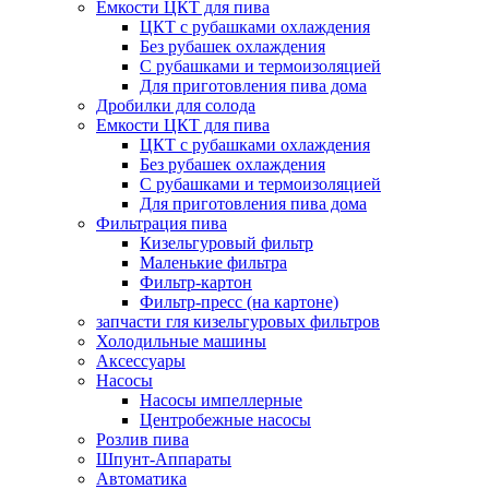
Емкости ЦКТ для пива
ЦКТ с рубашками охлаждения
Без рубашек охлаждения
С рубашками и термоизоляцией
Для приготовления пива дома
Дробилки для солода
Емкости ЦКТ для пива
ЦКТ с рубашками охлаждения
Без рубашек охлаждения
С рубашками и термоизоляцией
Для приготовления пива дома
Фильтрация пива
Кизельгуровый фильтр
Маленькие фильтра
Фильтр-картон
Фильтр-пресс (на картоне)
запчасти гля кизельгуровых фильтров
Холодильные машины
Аксессуары
Насосы
Насосы импеллерные
Центробежные насосы
Розлив пива
Шпунт-Аппараты
Автоматика