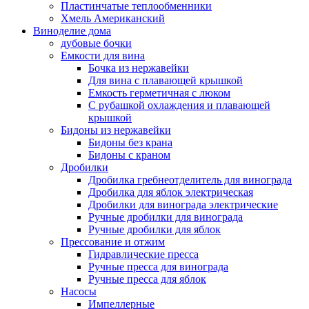
Пластинчатые теплообменники
Хмель Американский
Виноделие дома
дубовые бочки
Емкости для вина
Бочка из нержавейки
Для вина с плавающей крышкой
Емкость герметичная с люком
С рубашкой охлаждения и плавающей
крышкой
Бидоны из нержавейки
Бидоны без крана
Бидоны с краном
Дробилки
Дробилка гребнеотделитель для винограда
Дробилка для яблок электрическая
Дробилки для винограда электрические
Ручные дробилки для винограда
Ручные дробилки для яблок
Прессование и отжим
Гидравлические пресса
Ручные пресса для винограда
Ручные пресса для яблок
Насосы
Импеллерные