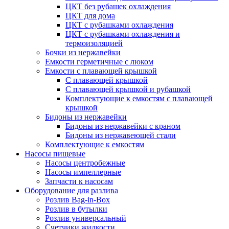
ЦКТ без рубашек охлаждения
ЦКТ для дома
ЦКТ с рубашками охлаждения
ЦКТ с рубашками охлаждения и
термоизоляцией
Бочки из нержавейки
Емкости герметичные с люком
Емкости с плавающей крышкой
С плавающей крышкой
С плавающей крышкой и рубашкой
Комплектующие к емкостям с плавающей
крышкой
Бидоны из нержавейки
Бидоны из нержавейки с краном
Бидоны из нержавеющей стали
Комплектующие к емкостям
Насосы пищевые
Насосы центробежные
Насосы импеллерные
Запчасти к насосам
Оборудование для разлива
Розлив Bag-in-Box
Розлив в бутылки
Розлив универсальный
Счетчики жидкости