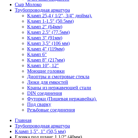
Сыр Молоко
Трубопроводная арматура
Кламп 25,4 ( 1/2", 3/4" дюйма).
Кламп 1-1.5" (50.5мм)
Кламп 2" (64мм)
Кламп 2.5" (77.5мм)
Кламп 3" (91мм)
Кламп 3,5" (106 мм)
Кламп 4" (119мм)
Кламп 6"
Кламп 8" (217мм)
Кламп 10", 12"
Моющие головки
Диоптры и смотровые стекла
Люки для емкостей
Краны из нержавеющей стали
DIN соединения
Футорки (Пищевая нержавейка).
Под сварку
Резьбовые соединения
Главная
Трубопроводная арматура
Кламп 1,5", 1" (50,5 мм)
Елочка под шланг 1 1/2" (40мм)