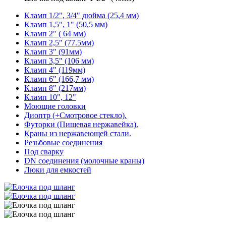
Кламп 1/2", 3/4" дюйма (25,4 мм)
Кламп 1,5", 1" (50,5 мм)
Кламп 2" ( 64 мм)
Кламп 2,5" (77.5мм)
Кламп 3" (91мм)
Кламп 3,5" (106 мм)
Кламп 4" (119мм)
Кламп 6" (166,7 мм)
Кламп 8" (217мм)
Кламп 10", 12"
Моющие головки
Диоптр (+Смотровое стекло).
Футорки (Пищевая нержавейка).
Краны из нержавеющей стали.
Резьбовые соединения
Под сварку
DN соединения (молочные краны)
Люки для емкостей