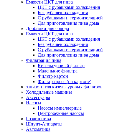
Емкости ЦКТ для пива
ЦКТ с рубашками охлаждения
Без рубашек охлаждения
С рубашками и термоизоляцией
Для приготовления пива дома
Дробилки для солода
Емкости ЦКТ для пива
ЦКТ с рубашками охлаждения
Без рубашек охлаждения
С рубашками и термоизоляцией
Для приготовления пива дома
Фильтрация пива
Кизельгуровый фильтр
Маленькие фильтра
Фильтр-картон
Фильтр-пресс (на картоне)
запчасти гля кизельгуровых фильтров
Холодильные машины
Аксессуары
Насосы
Насосы импеллерные
Центробежные насосы
Розлив пива
Шпунт-Аппараты
Автоматика