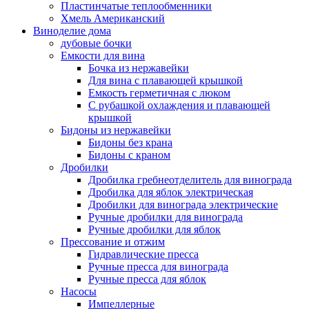
Пластинчатые теплообменники
Хмель Американский
Виноделие дома
дубовые бочки
Емкости для вина
Бочка из нержавейки
Для вина с плавающей крышкой
Емкость герметичная с люком
С рубашкой охлаждения и плавающей
крышкой
Бидоны из нержавейки
Бидоны без крана
Бидоны с краном
Дробилки
Дробилка гребнеотделитель для винограда
Дробилка для яблок электрическая
Дробилки для винограда электрические
Ручные дробилки для винограда
Ручные дробилки для яблок
Прессование и отжим
Гидравлические пресса
Ручные пресса для винограда
Ручные пресса для яблок
Насосы
Импеллерные