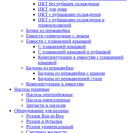
ЦКТ без рубашек охлаждения
ЦКТ для дома
ЦКТ с рубашками охлаждения
ЦКТ с рубашками охлаждения и
термоизоляцией
Бочки из нержавейки
Емкости герметичные с люком
Емкости с плавающей крышкой
С плавающей крышкой
С плавающей крышкой и рубашкой
Комплектующие к емкостям с плавающей
крышкой
Бидоны из нержавейки
Бидоны из нержавейки с краном
Бидоны из нержавеющей стали
Комплектующие к емкостям
Насосы пищевые
Насосы центробежные
Насосы импеллерные
Запчасти к насосам
Оборудование для разлива
Розлив Bag-in-Box
Розлив в бутылки
Розлив универсальный
Счетчики жидкости