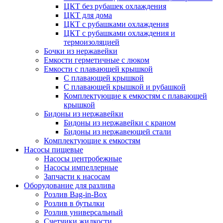
ЦКТ без рубашек охлаждения
ЦКТ для дома
ЦКТ с рубашками охлаждения
ЦКТ с рубашками охлаждения и
термоизоляцией
Бочки из нержавейки
Емкости герметичные с люком
Емкости с плавающей крышкой
С плавающей крышкой
С плавающей крышкой и рубашкой
Комплектующие к емкостям с плавающей
крышкой
Бидоны из нержавейки
Бидоны из нержавейки с краном
Бидоны из нержавеющей стали
Комплектующие к емкостям
Насосы пищевые
Насосы центробежные
Насосы импеллерные
Запчасти к насосам
Оборудование для разлива
Розлив Bag-in-Box
Розлив в бутылки
Розлив универсальный
Счетчики жидкости