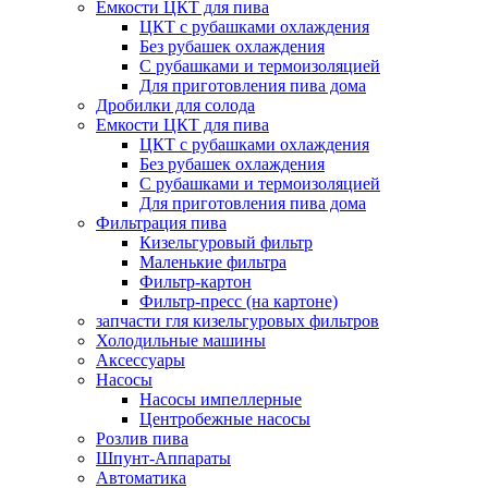
Емкости ЦКТ для пива
ЦКТ с рубашками охлаждения
Без рубашек охлаждения
С рубашками и термоизоляцией
Для приготовления пива дома
Дробилки для солода
Емкости ЦКТ для пива
ЦКТ с рубашками охлаждения
Без рубашек охлаждения
С рубашками и термоизоляцией
Для приготовления пива дома
Фильтрация пива
Кизельгуровый фильтр
Маленькие фильтра
Фильтр-картон
Фильтр-пресс (на картоне)
запчасти гля кизельгуровых фильтров
Холодильные машины
Аксессуары
Насосы
Насосы импеллерные
Центробежные насосы
Розлив пива
Шпунт-Аппараты
Автоматика