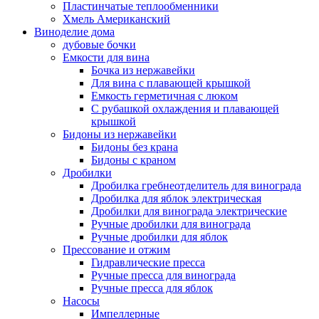
Пластинчатые теплообменники
Хмель Американский
Виноделие дома
дубовые бочки
Емкости для вина
Бочка из нержавейки
Для вина с плавающей крышкой
Емкость герметичная с люком
С рубашкой охлаждения и плавающей
крышкой
Бидоны из нержавейки
Бидоны без крана
Бидоны с краном
Дробилки
Дробилка гребнеотделитель для винограда
Дробилка для яблок электрическая
Дробилки для винограда электрические
Ручные дробилки для винограда
Ручные дробилки для яблок
Прессование и отжим
Гидравлические пресса
Ручные пресса для винограда
Ручные пресса для яблок
Насосы
Импеллерные