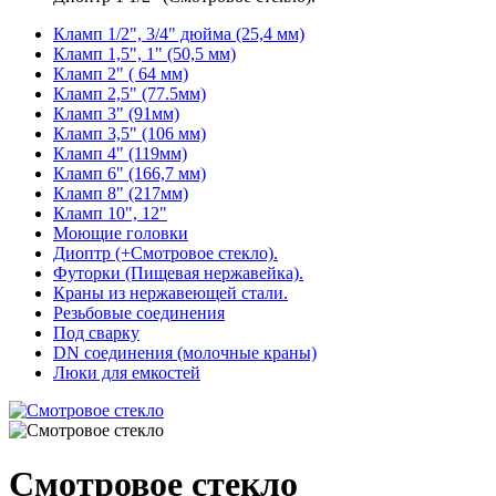
Кламп 1/2", 3/4" дюйма (25,4 мм)
Кламп 1,5", 1" (50,5 мм)
Кламп 2" ( 64 мм)
Кламп 2,5" (77.5мм)
Кламп 3" (91мм)
Кламп 3,5" (106 мм)
Кламп 4" (119мм)
Кламп 6" (166,7 мм)
Кламп 8" (217мм)
Кламп 10", 12"
Моющие головки
Диоптр (+Смотровое стекло).
Футорки (Пищевая нержавейка).
Краны из нержавеющей стали.
Резьбовые соединения
Под сварку
DN соединения (молочные краны)
Люки для емкостей
Смотровое стекло