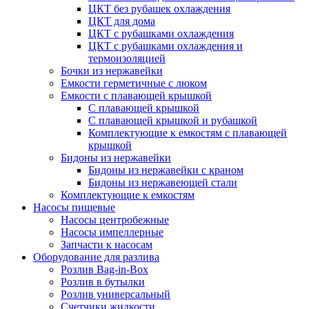
ЦКТ без рубашек охлаждения
ЦКТ для дома
ЦКТ с рубашками охлаждения
ЦКТ с рубашками охлаждения и
термоизоляцией
Бочки из нержавейки
Емкости герметичные с люком
Емкости с плавающей крышкой
С плавающей крышкой
С плавающей крышкой и рубашкой
Комплектующие к емкостям с плавающей
крышкой
Бидоны из нержавейки
Бидоны из нержавейки с краном
Бидоны из нержавеющей стали
Комплектующие к емкостям
Насосы пищевые
Насосы центробежные
Насосы импеллерные
Запчасти к насосам
Оборудование для разлива
Розлив Bag-in-Box
Розлив в бутылки
Розлив универсальный
Счетчики жидкости