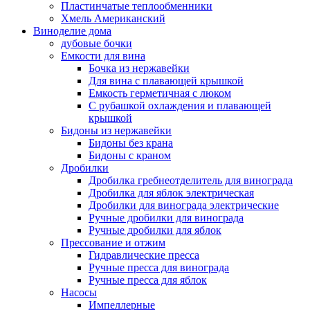
Пластинчатые теплообменники
Хмель Американский
Виноделие дома
дубовые бочки
Емкости для вина
Бочка из нержавейки
Для вина с плавающей крышкой
Емкость герметичная с люком
С рубашкой охлаждения и плавающей
крышкой
Бидоны из нержавейки
Бидоны без крана
Бидоны с краном
Дробилки
Дробилка гребнеотделитель для винограда
Дробилка для яблок электрическая
Дробилки для винограда электрические
Ручные дробилки для винограда
Ручные дробилки для яблок
Прессование и отжим
Гидравлические пресса
Ручные пресса для винограда
Ручные пресса для яблок
Насосы
Импеллерные