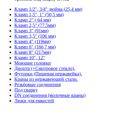
Кламп 1/2", 3/4" дюйма (25,4 мм)
Кламп 1,5", 1" (50,5 мм)
Кламп 2" ( 64 мм)
Кламп 2,5" (77.5мм)
Кламп 3" (91мм)
Кламп 3,5" (106 мм)
Кламп 4" (119мм)
Кламп 6" (166,7 мм)
Кламп 8" (217мм)
Кламп 10", 12"
Моющие головки
Диоптр (+Смотровое стекло).
Футорки (Пищевая нержавейка).
Краны из нержавеющей стали.
Резьбовые соединения
Под сварку
DN соединения (молочные краны)
Люки для емкостей