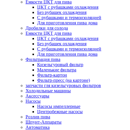
Емкости ЦКТ для пива
ЦКТ с рубашками охлаждения
Без рубашек охлаждения
С рубашками и термоизоляцией
Для приготовления пива дома
Дробилки для солода
Емкости ЦКТ для пива
ЦКТ с рубашками охлаждения
Без рубашек охлаждения
С рубашками и термоизоляцией
Для приготовления пива дома
Фильтрация пива
Кизельгуровый фильтр
Маленькие фильтра
Фильтр-картон
Фильтр-пресс (на картоне)
запчасти гля кизельгуровых фильтров
Холодильные машины
Аксессуары
Насосы
Насосы импеллерные
Центробежные насосы
Розлив пива
Шпунт-Аппараты
Автоматика