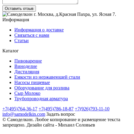
Оставить отзыв
г. Москва
,
д.Красная Пахра
, ул. Ясная 7
.
Информация
Информация о доставке
Связаться с нами
Статьи
Каталог
Пивоварение
Виноделие
Дистиляция
Емкости из нержавеющей стали
Насосы пищевые
Оборудование для розлива
Сыр Молоко
Трубопроводная арматура
+7(495)764-36-17
+7(495)786-18-87
+7(926)793-11-10
info@samodelkin.com
Задать вопрос
©
Самоделкин
. Любое копирование и размещение текста
запрещено.
Дизайн сайта - Михаил Соловьев