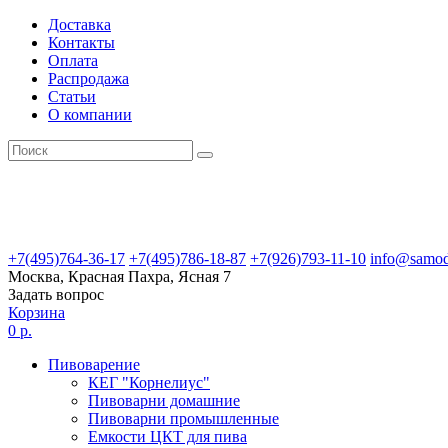
Доставка
Контакты
Оплата
Распродажа
Статьи
О компании
+7(495)764-36-17
+7(495)786-18-87
+7(926)793-11-10
info@samod
Москва, Красная Пахра, Ясная 7
Задать вопрос
Корзина
0 р.
Пивоварение
КЕГ "Корнелиус"
Пивоварни домашние
Пивоварни промышленные
Емкости ЦКТ для пива