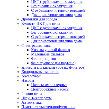
ЦКТ с рубашками охлаждения
Без рубашек охлаждения
С рубашками и термоизоляцией
Для приготовления пива дома
Дробилки для солода
Емкости ЦКТ для пива
ЦКТ с рубашками охлаждения
Без рубашек охлаждения
С рубашками и термоизоляцией
Для приготовления пива дома
Фильтрация пива
Кизельгуровый фильтр
Маленькие фильтра
Фильтр-картон
Фильтр-пресс (на картоне)
запчасти гля кизельгуровых фильтров
Холодильные машины
Аксессуары
Насосы
Насосы импеллерные
Центробежные насосы
Розлив пива
Шпунт-Аппараты
Автоматика
Пластинчатые теплообменники