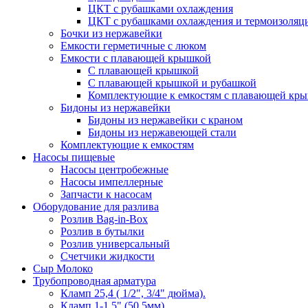
ЦКТ с рубашками охлаждения
ЦКТ с рубашками охлаждения и термоизоляц
Бочки из нержавейки
Емкости герметичные с люком
Емкости с плавающей крышкой
С плавающей крышкой
С плавающей крышкой и рубашкой
Комплектующие к емкостям с плавающей кр
Бидоны из нержавейки
Бидоны из нержавейки с краном
Бидоны из нержавеющей стали
Комплектующие к емкостям
Насосы пищевые
Насосы центробежные
Насосы импеллерные
Запчасти к насосам
Оборудование для разлива
Розлив Bag-in-Box
Розлив в бутылки
Розлив универсальный
Счетчики жидкости
Сыр Молоко
Трубопроводная арматура
Кламп 25,4 ( 1/2", 3/4" дюйма).
Кламп 1-1.5" (50.5мм)