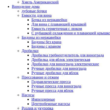
Хмель Американский
Виноделие дома
дубовые бочки
Емкости для вина
Бочка из нержавейки
Для вина с плавающей крышкой
Емкость герметичная с люком
С рубашкой охлаждения и плавающей крышк
Бидоны из нержавейки
Бидоны без крана
Бидоны с краном
Дробилки
Дробилка гребнеотделитель для винограда
Дробилка для яблок электрическая
Дробилки для винограда электрические
Ручные дробилки для винограда
Ручные дробилки для яблок
Прессование и отжим
Гидравлические пресса
Ручные пресса для винограда
Ручные пресса для яблок
Насосы
Импеллерные
Центробежные насосы
Розлив и укупорка