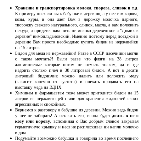
Хранение и транспортировка молока, творога, сливок и т.д.
К примеру поехали вы к бабушке в деревню, а у нее там корова,
козы, куры, и она дает Вам в дорожку молочка парного,
творожку свежего натурального, сливок, масла, а вам положить
некуда, и придется вам пить не молоко деревенское а "Домик в
деревне" вимбильдановский. Именно поэтому перед поездкой в
деревню Вам просто необходимо купить бидон из нержавейки
на 15 литров.
Бидон для меда из нержавейки! Разве в СССР пасечники могли
о таком мечтать?! Были разве что фляги на 38 литров
алюминиевые которые потом не отмыть толком, да и где
надоить столько пчел в 38 литровый бидон. А вот в десяти
литровый бидоньчик можно налить или положить меду
(зависит конечно от густоты) и поехать продавать его на
выставку меда на ВДНХ.
Химикам и фармацевтам тоже может пригодится бидон на 15
литров из нержавеющей стали для хранения жидкостей своих
агрессивных и спокойных.
Вернемся к разговору о бабушке из деревни. Можно ведь бидон
у нее не забирать! А оставить его, и она будет
доить в него
козу или корову
, вспоминая о Вас добрым словом закрывая
герметичную крышку и неся не расплескивая ни капли молочко
в дом.
Подумайте возможно бабушка и говорила во время последнего