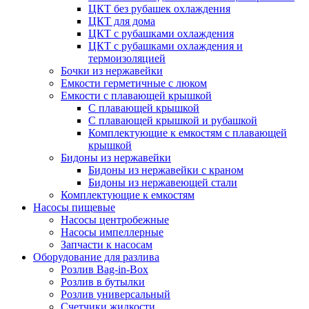
ЦКТ без рубашек охлаждения
ЦКТ для дома
ЦКТ с рубашками охлаждения
ЦКТ с рубашками охлаждения и
термоизоляцией
Бочки из нержавейки
Емкости герметичные с люком
Емкости с плавающей крышкой
С плавающей крышкой
С плавающей крышкой и рубашкой
Комплектующие к емкостям с плавающей
крышкой
Бидоны из нержавейки
Бидоны из нержавейки с краном
Бидоны из нержавеющей стали
Комплектующие к емкостям
Насосы пищевые
Насосы центробежные
Насосы импеллерные
Запчасти к насосам
Оборудование для разлива
Розлив Bag-in-Box
Розлив в бутылки
Розлив универсальный
Счетчики жидкости