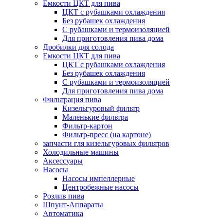
Емкости ЦКТ для пива
ЦКТ с рубашками охлаждения
Без рубашек охлаждения
С рубашками и термоизоляцией
Для приготовления пива дома
Дробилки для солода
Емкости ЦКТ для пива
ЦКТ с рубашками охлаждения
Без рубашек охлаждения
С рубашками и термоизоляцией
Для приготовления пива дома
Фильтрация пива
Кизельгуровый фильтр
Маленькие фильтра
Фильтр-картон
Фильтр-пресс (на картоне)
запчасти гля кизельгуровых фильтров
Холодильные машины
Аксессуары
Насосы
Насосы импеллерные
Центробежные насосы
Розлив пива
Шпунт-Аппараты
Автоматика