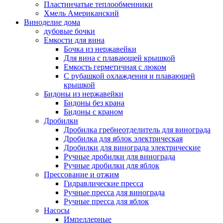
Пластинчатые теплообменники
Хмель Американский
Виноделие дома
дубовые бочки
Емкости для вина
Бочка из нержавейки
Для вина с плавающей крышкой
Емкость герметичная с люком
С рубашкой охлаждения и плавающей
крышкой
Бидоны из нержавейки
Бидоны без крана
Бидоны с краном
Дробилки
Дробилка гребнеотделитель для винограда
Дробилка для яблок электрическая
Дробилки для винограда электрические
Ручные дробилки для винограда
Ручные дробилки для яблок
Прессование и отжим
Гидравлические пресса
Ручные пресса для винограда
Ручные пресса для яблок
Насосы
Импеллерные