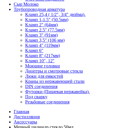
Сыр Молоко
Трубопроводная арматура
Кламп 25,4 ( 1/2", 3/4" дюйма).
Кламп 1-1.5" (50.5мм)
Кламп 2" (64мм)
Кламп 2.5" (77.5мм)
Кламп 3" (91мм)
Кламп 3,5" (106 мм)
Кламп 4" (119мм)
Кламп 6"
Кламп 8" (217мм)
Кламп 10", 12"
Моющие головки
Диоптры и смотровые стекла
Люки для емкостей
Краны из нержавеющей стали
DIN соединения
Футорки (Пищевая нержавейка).
Под сварку
Резьбовые соединения
Главная
Дистилляция
Аксессуары
Мерный цилиндр стекло 50мл