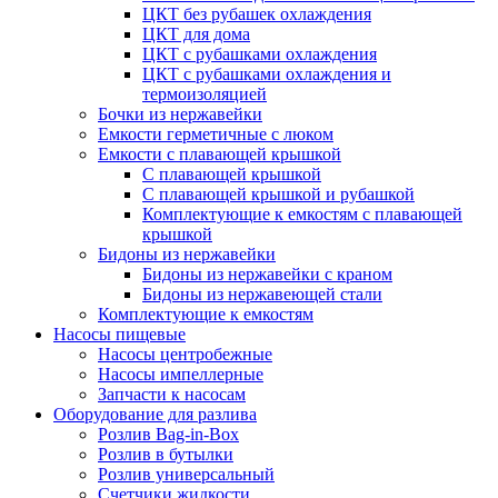
ЦКТ без рубашек охлаждения
ЦКТ для дома
ЦКТ с рубашками охлаждения
ЦКТ с рубашками охлаждения и
термоизоляцией
Бочки из нержавейки
Емкости герметичные с люком
Емкости с плавающей крышкой
С плавающей крышкой
С плавающей крышкой и рубашкой
Комплектующие к емкостям с плавающей
крышкой
Бидоны из нержавейки
Бидоны из нержавейки с краном
Бидоны из нержавеющей стали
Комплектующие к емкостям
Насосы пищевые
Насосы центробежные
Насосы импеллерные
Запчасти к насосам
Оборудование для разлива
Розлив Bag-in-Box
Розлив в бутылки
Розлив универсальный
Счетчики жидкости