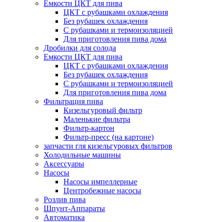
Емкости ЦКТ для пива
ЦКТ с рубашками охлаждения
Без рубашек охлаждения
С рубашками и термоизоляцией
Для приготовления пива дома
Дробилки для солода
Емкости ЦКТ для пива
ЦКТ с рубашками охлаждения
Без рубашек охлаждения
С рубашками и термоизоляцией
Для приготовления пива дома
Фильтрация пива
Кизельгуровый фильтр
Маленькие фильтра
Фильтр-картон
Фильтр-пресс (на картоне)
запчасти гля кизельгуровых фильтров
Холодильные машины
Аксессуары
Насосы
Насосы импеллерные
Центробежные насосы
Розлив пива
Шпунт-Аппараты
Автоматика