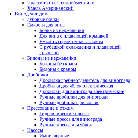
Пластинчатые теплообменники
Хмель Американский
Виноделие дома
дубовые бочки
Емкости для вина
Бочка из нержавейки
Для вина с плавающей крышкой
Емкость герметичная с люком
С рубашкой охлаждения и плавающей
крышкой
Бидоны из нержавейки
Бидоны без крана
Бидоны с краном
Дробилки
Дробилка гребнеотделитель для винограда
Дробилка для яблок электрическая
Дробилки для винограда электрические
Ручные дробилки для винограда
Ручные дробилки для яблок
Прессование и отжим
Гидравлические пресса
Ручные пресса для винограда
Ручные пресса для яблок
Насосы
Импеллерные